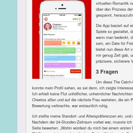
virtuellen Romantik n
über den Prozess der 
gespannt, herauszufin
Die App basiert auf e
Spiele so gestaltet, 
wenn man bedenkt, das
sein, ein Date für F
bietet nun diese Art
mir genug Zeit gab, 
präzisere, sicherere 
3 Fragen
Um diese The Catch-B
konnte mein Profil sehen, es sei denn, ich zeigte Interes
Ich erhielt keine Flut unhöflicher, unheimlicher Nachrichte
Cheetos aßen und auf die nächste Frau warteten, die ein Pr
Bewertung verbrachte, war erstaunlich ruhig.
Ich stellte meine Standort- und Alterspräferenzen ein, und
Nachdem der 24-Stunden-Zeitraum vorbei war, musste ich d
Seite bewerten: „Wohin würdest du mich bei einem ersten D