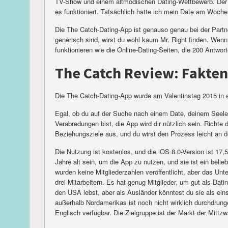
TV-Show und einem altmodischen Dating-Wettbewerb. Der Pr
es funktioniert. Tatsächlich hatte ich mein Date am Woch
Die The Catch-Dating-App ist genauso genau bei der Partn
generisch sind, wirst du wohl kaum Mr. Right finden. Wen
funktionieren wie die Online-Dating-Seiten, die 200 Antwort
The Catch Review: Fakten
Die The Catch-Dating-App wurde am Valentinstag 2015 in e
Egal, ob du auf der Suche nach einem Date, deinem Seele
Verabredungen bist, die App wird dir nützlich sein. Richte 
Beziehungsziele aus, und du wirst den Prozess leicht an 
Die Nutzung ist kostenlos, und die iOS 8.0-Version ist 1
Jahre alt sein, um die App zu nutzen, und sie ist ein beli
wurden keine Mitgliederzahlen veröffentlicht, aber das Unte
drei Mitarbeitern. Es hat genug Mitglieder, um gut als Dati
den USA lebst, aber als Ausländer könntest du sie als ei
außerhalb Nordamerikas ist noch nicht wirklich durchdrung
Englisch verfügbar. Die Zielgruppe ist der Markt der Mittzw