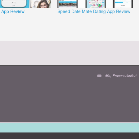
g App Review
Speed Date Mate Dating App Review
,
Alle
Frauenorientiert