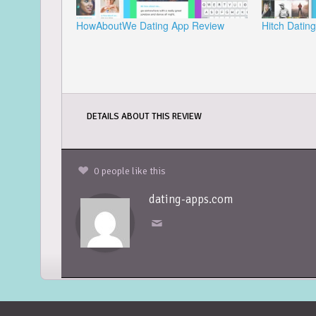
HowAboutWe Dating App Review
Hitch Datin
DETAILS ABOUT THIS REVIEW
0 people like this
dating-apps.com