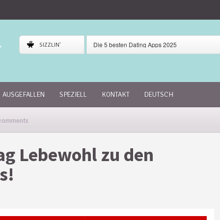
Die 5 besten Dating Apps 2025
SIZZLIN'
Gaudi Dating App Review
Skout Dating App Review
AUSGEFALLEN
SPEZIELL
KONTAKT
DEUTSCH
comments
ag Lebewohl zu den
s!