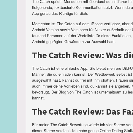
The Catch spricht Menschen mit überdurchschnittlicher Inte
tiefgehende, textbasierte Kommunikation setzt. Wenn du au
App genau das Richtige für dich.
Momentan ist The Catch auf dem iPhone verfügbar, aber 
Android-Version sowie Versionen für Nutzer außerhalb der 
tausend Personen auf der Warteliste für diese Funktionen,
Android-geprägten Gewässern zur Auswahl hast.
The Catch Review: Was di
The Catch ist eine einfache App. Sie bietet mehrere Bild-Up
Männer, die du einladen kannst. Der Wettbewerb selbst is
ausgewählt hast, kannst du frei mit ihm chatten. Frauen si
auch immer deine Vorlieben sind, du kannst sie angeben. 
bevorzugt. Der Blog von The Catch ist unterhaltsam zu les
kannst.
The Catch Review: Das Fa
Für meine The Catch-Bewertung würde ich vier Sterne von 
dieser Sterne verdient. Ich habe genug Online-Dating-Stal