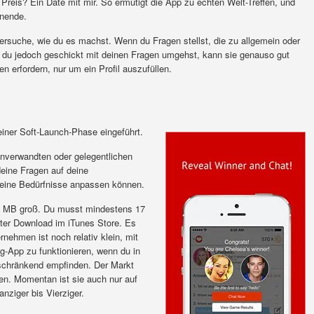
eis? Ein Date mit mir. So ermutigt die App zu echten Welt-Treffen, und
enende.
ersuche, wie du es machst. Wenn du Fragen stellst, die zu allgemein oder
n du jedoch geschickt mit deinen Fragen umgehst, kann sie genauso gut
en erfordern, nur um ein Profil auszufüllen.
iner Soft-Launch-Phase eingeführt.
nverwandten oder gelegentlichen
deine Fragen auf deine
deine Bedürfnisse anpassen können.
7,5 MB groß. Du musst mindestens 17
ebter Download im iTunes Store. Es
rnehmen ist noch relativ klein, mit
ng-App zu funktionieren, wenn du in
nschränkend empfinden. Der Markt
en. Momentan ist sie auch nur auf
anziger bis Vierziger.