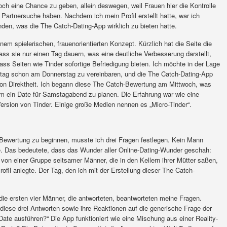
och eine Chance zu geben, allein deswegen, weil Frauen hier die Kontrolle
Partnersuche haben. Nachdem ich mein Profil erstellt hatte, war ich
den, was die The Catch-Dating-App wirklich zu bieten hatte.
inem spielerischen, frauenorientierten Konzept. Kürzlich hat die Seite die
dass sie nur einen Tag dauern, was eine deutliche Verbesserung darstellt,
s Seiten wie Tinder sofortige Befriedigung bieten. Ich möchte in der Lage
reitag schon am Donnerstag zu vereinbaren, und die The Catch-Dating-App
 von Direktheit. Ich begann diese The Catch-Bewertung am Mittwoch, was
um ein Date für Samstagabend zu planen. Die Erfahrung war wie eine
Version von Tinder. Einige große Medien nennen es „Micro-Tinder“.
ewertung zu beginnen, musste ich drei Fragen festlegen. Kein Mann
se. Das bedeutete, dass das Wunder aller Online-Dating-Wunder geschah:
n von einer Gruppe seltsamer Männer, die in den Kellern ihrer Mütter saßen,
ofil anlegte. Der Tag, den ich mit der Erstellung dieser The Catch-
 die ersten vier Männer, die antworteten, beantworteten meine Fragen.
iese drei Antworten sowie ihre Reaktionen auf die generische Frage der
ate ausführen?“ Die App funktioniert wie eine Mischung aus einer Reality-