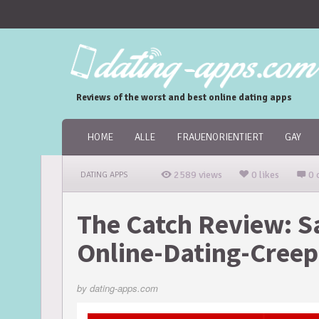
Reviews of the worst and best online dating apps
HOME
ALLE
FRAUENORIENTIERT
GAY
2589 views
0 likes
0 
DATING APPS
The Catch Review: S
Online-Dating-Creep
by
dating-apps.com