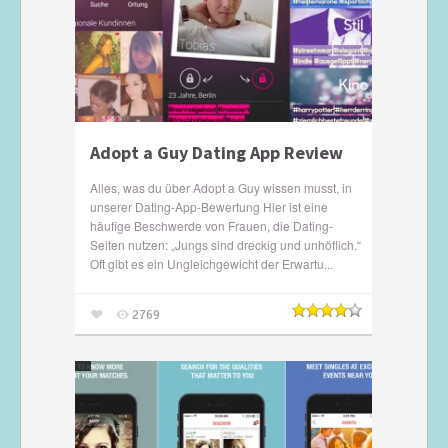
Adopt a Guy Dating App Review
Alles, was du über Adopt a Guy wissen musst, in
unserer Dating-App-Bewertung Hier ist eine
häufige Beschwerde von Frauen, die Dating-
Seiten nutzen: „Jungs sind dreckig und unhöflich.“
Oft gibt es ein Ungleichgewicht der Erwartu...
2769