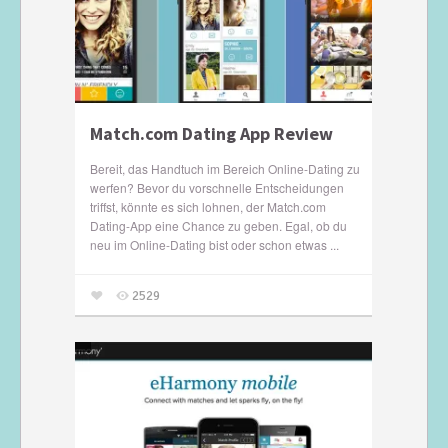
Match.com Dating App Review
Bereit, das Handtuch im Bereich Online-Dating zu
werfen? Bevor du vorschnelle Entscheidungen
triffst, könnte es sich lohnen, der Match.com
Dating-App eine Chance zu geben. Egal, ob du
neu im Online-Dating bist oder schon etwas ...
2529