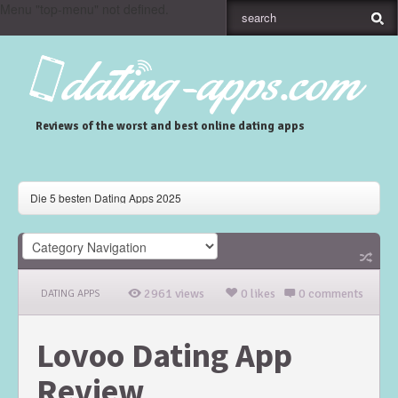
Menu "top-menu" not defined.
Reviews of the worst and best online dating apps
Die 5 besten Dating Apps 2025
Gaudi Dating App Review
Skout Dating App Review
2961 views
0 likes
0 comments
DATING APPS
Lovoo Dating App
Review