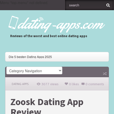
Menu "top-menu" not defined.
Reviews of the worst and best online dating apps
Die 5 besten Dating Apps 2025
Gaudi Dating App Review
Skout Dating App Review
3077 views
0 likes
0 comments
DATING APPS
Zoosk Dating App
Review